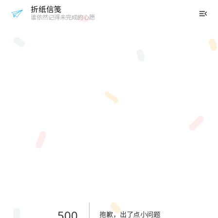
折纸信笺
谁依然记得未完成的心愿
评测
折纸信笺
gcorelabs 符拉迪沃斯托克(海参崴) 1欧/月
500
抱歉，出了点小问题